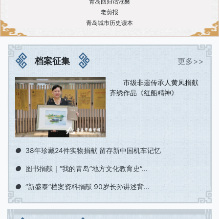
青岛回归话沧桑
老剪报
青岛城市历史读本
档案征集
更多>>
市级非遗传承人黄凤捐献
齐绣作品《红船精神》
●
38年珍藏24件实物捐献 留存新中国机车记忆
●
图书捐献｜“我的青岛”地方文化教育史“...
●
“新盛泰”档案资料捐献 90岁长孙讲述背...