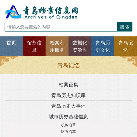
搜 索
首页
馆务信
档案利
数据化
青岛历
青岛记
息
用服务
资源库
史文化
忆
青岛记忆
档案征集
青岛历史知识库
青岛历史大事记
城市历史基础信息
机构沿革
区划沿革