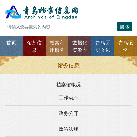
搜 索
首页
馆务信
档案利
数据化
青岛历
青岛记
息
用服务
资源库
史文化
忆
馆务信息
档案馆概况
工作动态
政务公开
政策法规