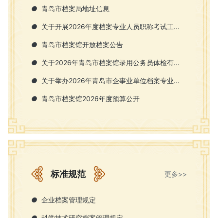
113万张，音像档案容量903GB。馆藏纸质档
●
青岛市档案局地址信息
案数字化率逾50%。馆藏最早的档案是1671
年...
详情
●
关于开展2026年度档案专业人员职称考试工...
●
青岛市档案馆开放档案公告
●
关于2026年青岛市档案馆录用公务员体检有...
●
关于举办2026年青岛市企事业单位档案专业...
●
青岛市档案馆2026年度预算公开
标准规范
更多>>
●
企业档案管理规定
●
科学技术研究档案管理规定